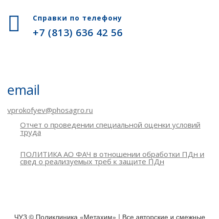
Справки по телефону
+7 (813) 636 42 56
email
vprokofyev@phosagro.ru
Отчет о проведении специальной оценки условий
труда
ПОЛИТИКА АО ФАЧ в отношении обработки ПДн и
свед о реализуемых треб к защите ПДн
ЧУЗ © Поликлиника «Метахим» | Все авторские и смежные